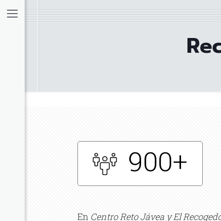
Rec
dorm
is
ltea
Denia
ávea
900+
s
idorm
En
Centro Reto Jávea y El Recoged