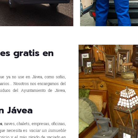
s gratis en
ue ya no use en Jávea, como sofás,
rmarios… Nosotros nos encargamos del
siduos del Ayuntamiento de Jávea,
n Jávea
s
, naves, chalets, empresas, oficinas,
o que necesita es
vaciar un inmueble
rvicio y el más rápido de vaciado en