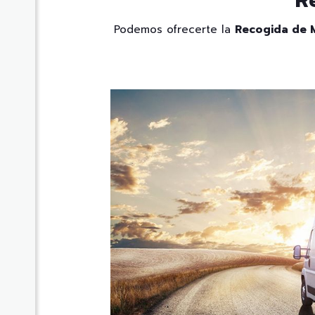
R
Podemos ofrecerte la
Recogida de M
NOS ADAPTAM
FECHA Y H
REALIZAR C
SERVI