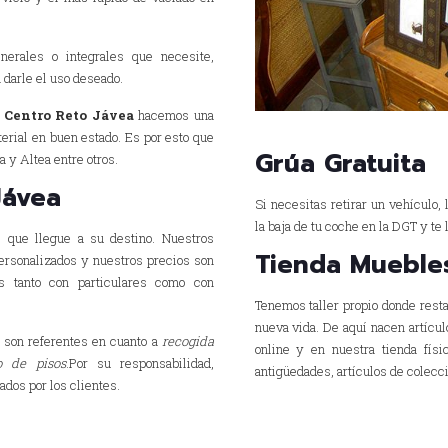
erales o integrales que necesite,
 darle el uso deseado.
n
Centro Reto Jávea
hacemos una
terial en buen estado. Es por esto que
Grúa Gratuita
 y Altea entre otros.
Jávea
Si necesitas retirar un vehículo
la baja de tu coche en la DGT y t
 que llegue a su destino. Nuestros
Tienda Mueble
ersonalizados y nuestros precios son
s tanto con particulares como con
Tenemos taller propio donde res
nueva vida. De aquí nacen artícu
 son referentes en cuanto a
recogida
online y en nuestra tienda físi
o de pisos
.Por su responsabilidad,
antigüedades, artículos de colecci
ados por los clientes.