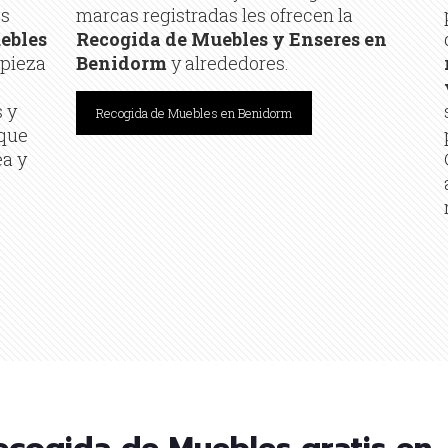
os
marcas registradas les ofrecen la
ebles
Recogida de Muebles y Enseres en
mpieza
Benidorm
y alrededores.
 y
Recogida de Muebles en Benidorm
 que
ea y