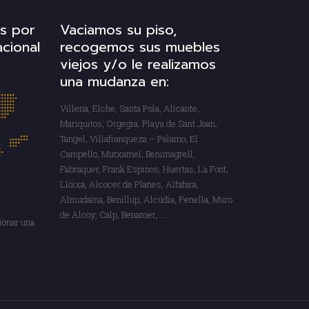
os por
Vaciamos su piso,
acional
recogemos sus muebles
viejos y/o le realizamos
una mudanza en:
Villena, Elche, Santa Pola, Alicante,
Mariquitos, Orgegia, Playa de Sant Joan,
Tangel, Villafranqueza – Palamo, El
Campello, Mutxamel, Benimagrell,
Fabraquer, Frank Espinos, Huertas, La Font,
Lloixa, Alcocer de Planes, Alfafara,
Almudaina, Benillup, Alcúdia, Penella, Muro
de Alcoy, Calp, Benamer, …
ionar una