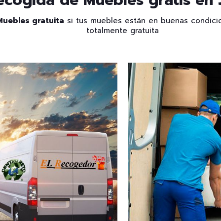
ecogida de Muebles gratis en 
uebles gratuita
si tus muebles están en buenas condicio
totalmente gratuita
OS A TI EN
RECOG
ORA PARA
GRATIS 
UALQUIER
OBJETO
CIO