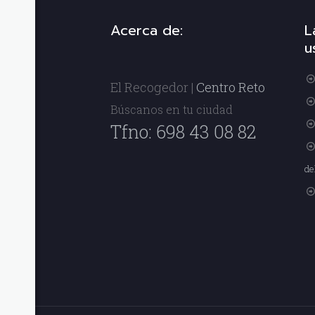
Acerca de:
L
u
El Recogedor |
Centro Reto
Búscanos en tu ciudad
Tfno: 698 43 08 82
de